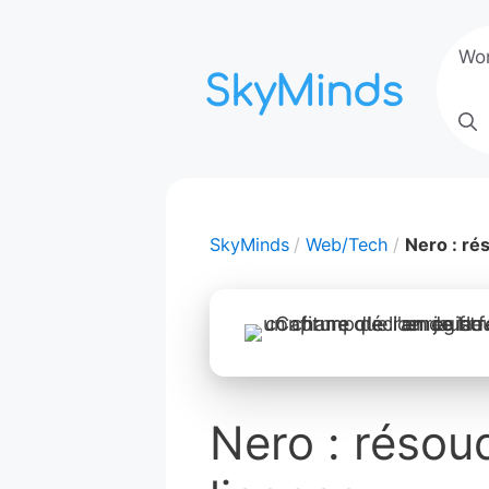
Aller
au
Wo
contenu
SkyMinds
Web/Tech
Nero : ré
Nero : résou