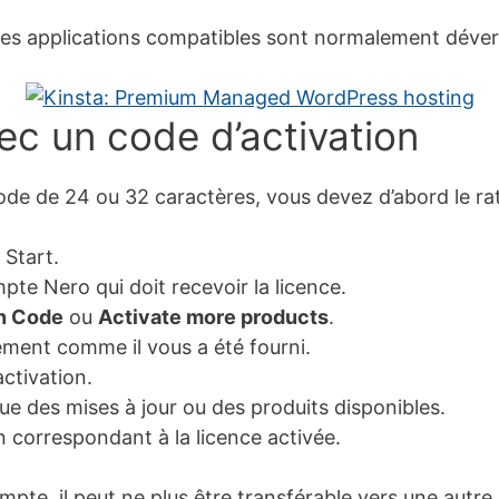
 les applications compatibles sont normalement déve
ec un code d’activation
de de 24 ou 32 caractères, vous devez d’abord le ra
 Start.
e Nero qui doit recevoir la licence.
on Code
ou
Activate more products
.
ement comme il vous a été fourni.
activation.
ue des mises à jour ou des produits disponibles.
n correspondant à la licence activée.
mpte, il peut ne plus être transférable vers une autre