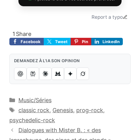
Report a typo
1
Share
Facebook
Tweet
Pin
LinkedIn
DEMANDEZ À L'IA SON OPINION
Catégories
Music/Séries
Étiquettes
classic rock
,
Genesis
,
prog-rock
,
psychedelic-rock
Dialogues with Mister B. : « des