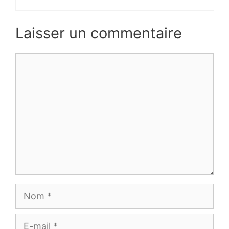
Laisser un commentaire
Commentaire
Nom
E-