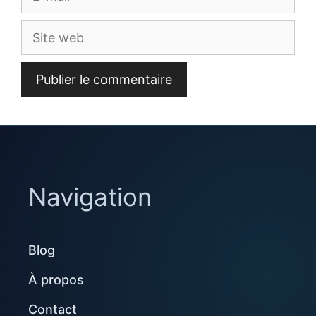
mail
Site
web
Navigation
Blog
À propos
Contact