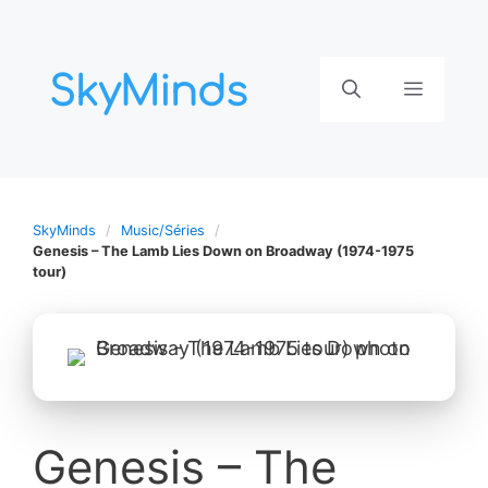
Aller
au
contenu
Menu
SkyMinds
Music/Séries
Genesis – The Lamb Lies Down on Broadway (1974-1975
tour)
Genesis – The