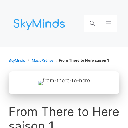
Aller
au
contenu
Menu
SkyMinds
Music/Séries
From There to Here saison 1
From There to Here
saison 1