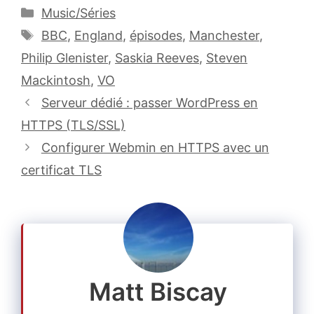
Catégories
Music/Séries
Étiquettes
BBC
,
England
,
épisodes
,
Manchester
,
Philip Glenister
,
Saskia Reeves
,
Steven
Mackintosh
,
VO
Serveur dédié : passer WordPress en
HTTPS (TLS/SSL)
Configurer Webmin en HTTPS avec un
certificat TLS
Matt Biscay