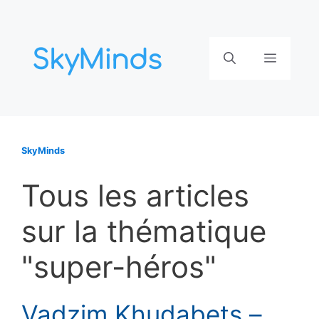
Aller
au
contenu
Menu
SkyMinds
Tous les articles
sur la thématique
"super-héros"
Vadzim Khudabets –