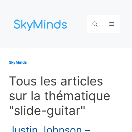
Aller
au
contenu
Menu
SkyMinds
Tous les articles
sur la thématique
"slide-guitar"
Justin Johnson –