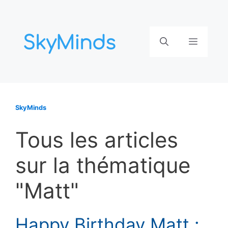
Aller
au
contenu
Menu
SkyMinds
Tous les articles
sur la thématique
"Matt"
Happy Birthday Matt :