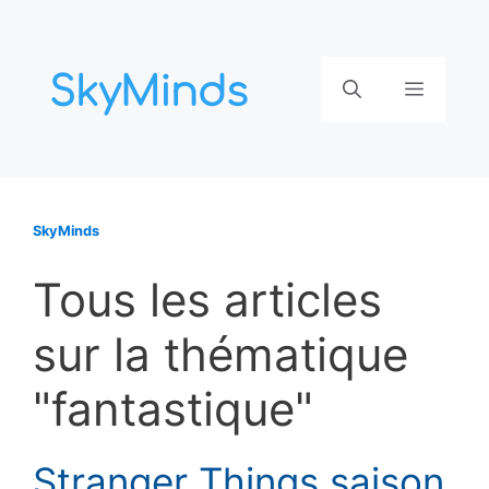
Aller
au
contenu
Menu
SkyMinds
Tous les articles
sur la thématique
"fantastique"
Stranger Things saison