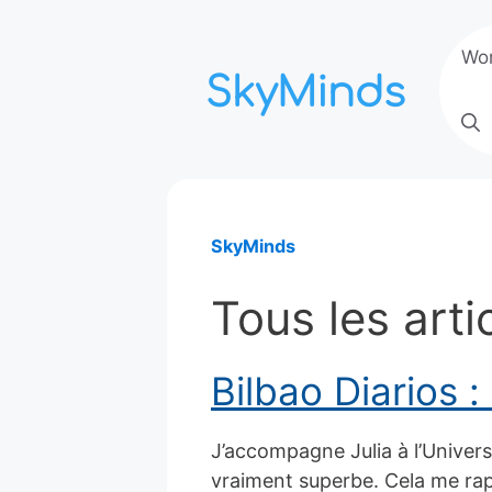
Aller
au
Wo
contenu
SkyMinds
Tous les arti
Bilbao Diarios :
J’accompagne Julia à l’Univers
vraiment superbe. Cela me ra