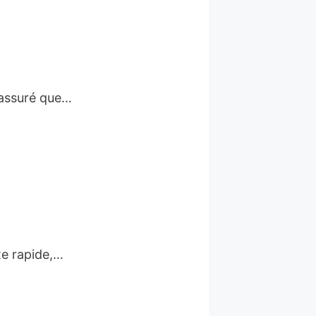
a assuré que…
tte rapide,…