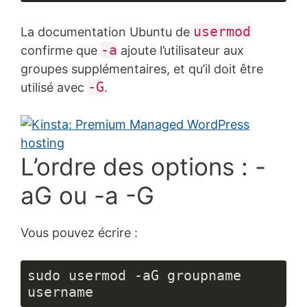
Langage 
du 
usermod
La documentation Ubuntu de
code :
PHP
-a
confirme que
ajoute l’utilisateur aux
(
php
)
groupes supplémentaires, et qu’il doit être
-G
utilisé avec
.
L’ordre des options : -
aG ou -a -G
Vous pouvez écrire :
sudo usermod -aG groupname 
username