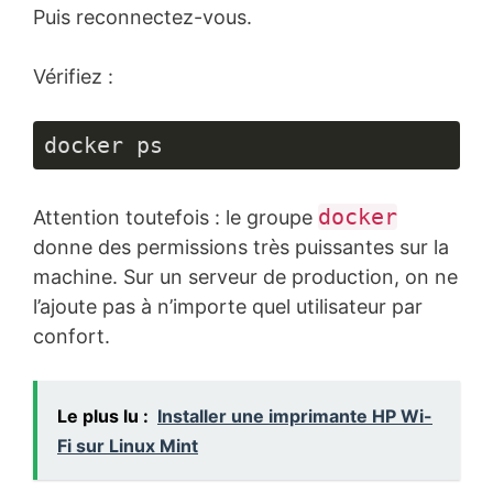
Puis reconnectez-vous.
code :
JavaScript
(
javascript
)
Vérifiez :
docker ps
docker
Attention toutefois : le groupe
donne des permissions très puissantes sur la
machine. Sur un serveur de production, on ne
l’ajoute pas à n’importe quel utilisateur par
confort.
Le plus lu :
Installer une imprimante HP Wi-
Fi sur Linux Mint