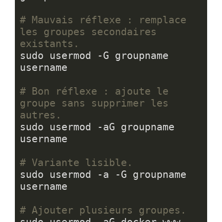
# Mauvais réflexe : remplace 
les groupes secondaires 
existants.
sudo usermod -G groupname 
username

# Bon réflexe : ajoute le 
groupe sans supprimer les 
autres.
sudo usermod -aG groupname 
username

# Variante lisible.
sudo usermod -a -G groupname 
username

# Ajouter plusieurs groupes.
sudo usermod -aG docker,www-