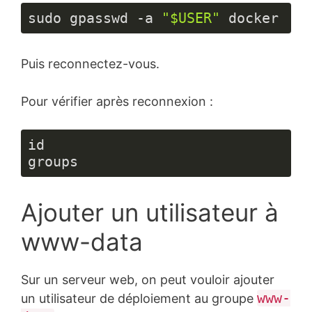
sudo gpasswd -a 
"$USER"
 docker
Langage 
du 
Puis reconnectez-vous.
code :
JavaScript
(
javascript
)
Pour vérifier après reconnexion :
id

groups
Ajouter un utilisateur à
www-data
Sur un serveur web, on peut vouloir ajouter
www-
un utilisateur de déploiement au groupe