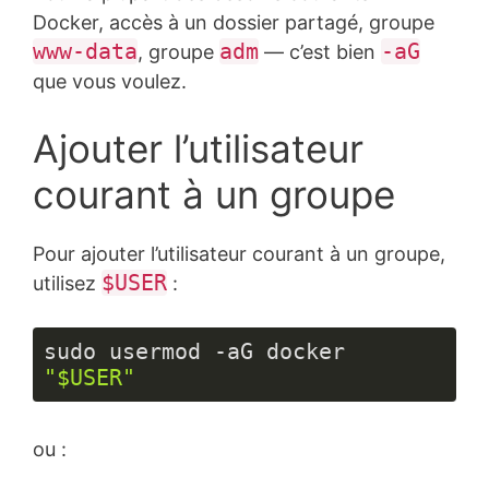
Docker, accès à un dossier partagé, groupe
www-data
adm
-aG
, groupe
— c’est bien
que vous voulez.
Ajouter l’utilisateur
courant à un groupe
Pour ajouter l’utilisateur courant à un groupe,
$USER
utilisez
:
sudo usermod -aG docker 
"$USER"
Langage 
du 
ou :
code :
JavaScript
(
javascript
)