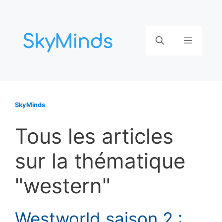
Aller
au
contenu
Menu
SkyMinds
Tous les articles
sur la thématique
"western"
Westworld saison 2 :