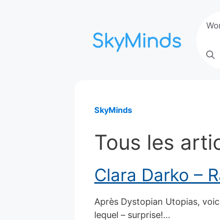
Aller
au
Wo
contenu
SkyMinds
Tous les art
Clara Darko – 
Après Dystopian Utopias, voic
lequel – surprise!…