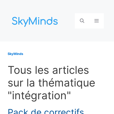
Aller
au
contenu
Menu
SkyMinds
Tous les articles
sur la thématique
"intégration"
Pack de correctifs