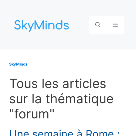
Aller
au
contenu
Menu
SkyMinds
Tous les articles
sur la thématique
"forum"
Une semaine à Rome :