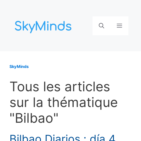
Aller
au
contenu
Menu
SkyMinds
Tous les articles
sur la thématique
"Bilbao"
Bilbao Diarios : día 4