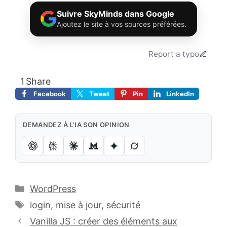
Suivre SkyMinds dans Google
Ajoutez le site à vos sources préférées.
Report a typo
1
Share
Facebook
Tweet
Pin
LinkedIn
DEMANDEZ À L'IA SON OPINION
Catégories
WordPress
Étiquettes
login
,
mise à jour
,
sécurité
Vanilla JS : créer des éléments aux