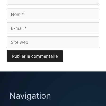
Nom
E-
mail
Site
web
Navigation