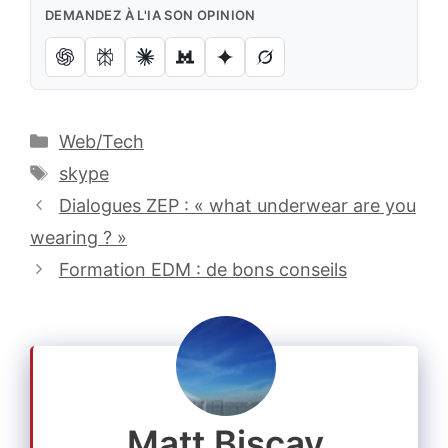
DEMANDEZ À L'IA SON OPINION
Catégories
Web/Tech
Étiquettes
skype
Dialogues ZEP : « what underwear are you
wearing ? »
Formation EDM : de bons conseils
Matt Biscay