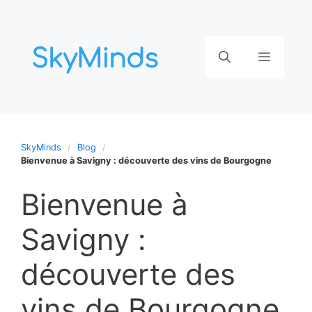
Aller
au
contenu
Menu
SkyMinds
Blog
Bienvenue à Savigny : découverte des vins de Bourgogne
Bienvenue à
Savigny :
découverte des
vins de Bourgogne