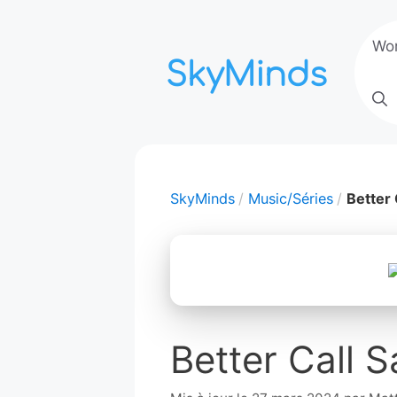
Aller
au
Wo
contenu
SkyMinds
Music/Séries
Better 
Better Call S