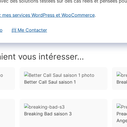
vec des solutions testées sur des cas réels et pensées pou
 mes services WordPress et WooCommerce
.
io
📨 Me Contacter
ient vous intéresser...
Better Call Saul saison 1
Brea
Breaking Bad saison 3
Prea
Ange