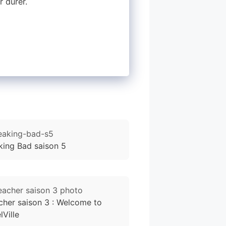
r durer.
king Bad saison 5
cher saison 3 : Welcome to
lVille