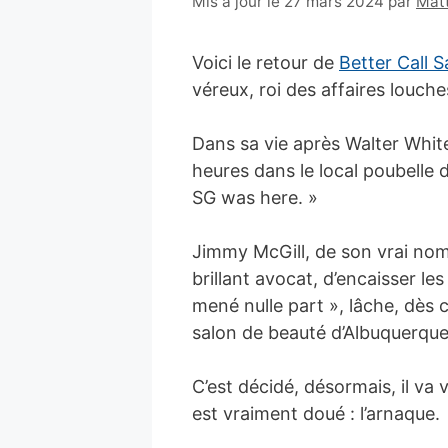
18
Mis à jour le 27 mars 2024
par
Matt
février
2016
Voici le retour de
Better Call S
véreux, roi des affaires louche
Dans sa vie après Walter Whit
heures dans le local poubelle 
SG was here. »
Jimmy McGill, de son vrai nom,
brillant avocat, d’encaisser les
mené nulle part », lâche, dès c
salon de beauté d’Albuquerqu
C’est décidé, désormais, il va v
est vraiment doué : l’arnaque.