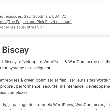
ad
,
épisodes
,
Saul Goodman
,
USA
,
VO
crets (The Eagles and Pink Floyd mashup)
icher les sous-titres SRT
 Biscay
att Biscay, développeur WordPress & WooCommerce certif
teur système et enseignant.
 entreprises à créer, optimiser et fiabiliser leurs sites Wor
propre : performance, sécurité, maintenance, développeme
mes complexes.
nds, je partage des tutoriels WordPress, WooCommerce, Lin