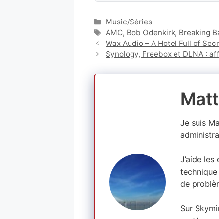
Catégories
Music/Séries
Étiquettes
AMC
,
Bob Odenkirk
,
Breaking B
Wax Audio – A Hotel Full of Se
Synology, Freebox et DLNA : aff
Matt
Je suis M
administra
J’aide les
technique 
de problè
Sur Skymi