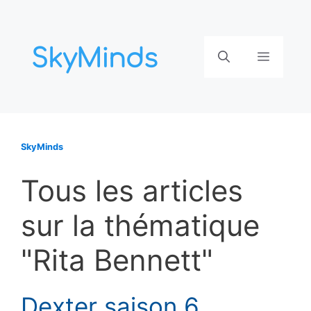
Aller
au
contenu
Menu
SkyMinds
Tous les articles
sur la thématique
"Rita Bennett"
Dexter saison 6