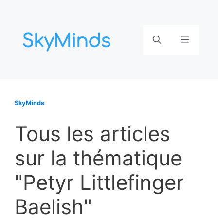
Aller
au
contenu
Menu
SkyMinds
Tous les articles
sur la thématique
"Petyr Littlefinger
Baelish"