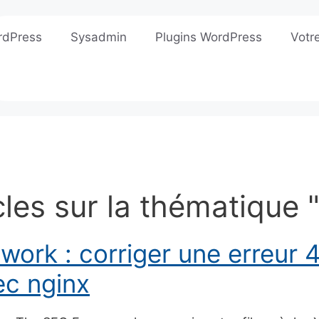
rdPress
Sysadmin
Plugins WordPress
Votr
cles sur la thématique 
ork : corriger une erreur 
ec nginx