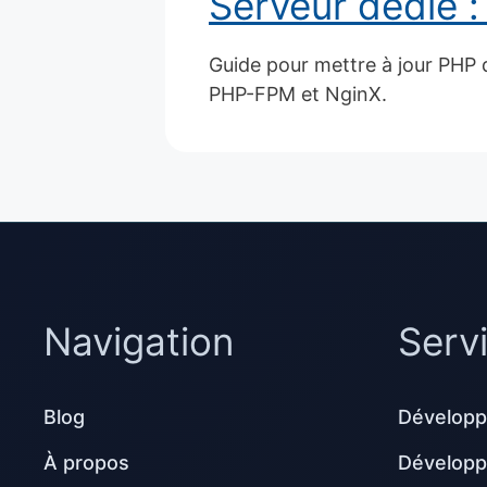
Serveur dédié :
Guide pour mettre à jour PHP 
PHP-FPM et NginX.
Navigation
Serv
Blog
Développ
À propos
Dévelop