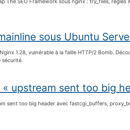
ap The SEO Framework sous nginx : try_files, règles 
 mainline sous Ubuntu Serve
 Nginx 1.28, vulnérable à la faille HTTP/2 Bomb. Déc
 sécurité.
r « upstream sent too big h
am sent too big header avec fastcgi_buffers, proxy_b