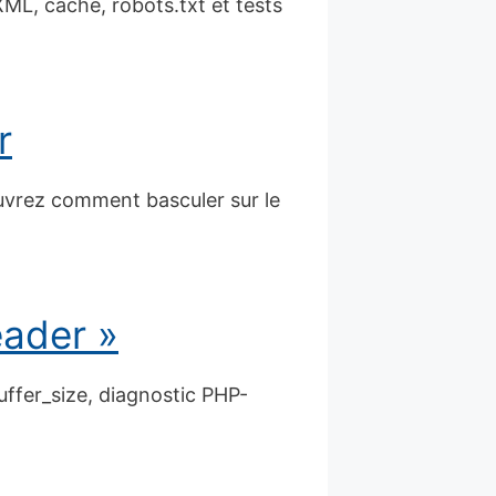
XML, cache, robots.txt et tests
r
ouvrez comment basculer sur le
eader »
uffer_size, diagnostic PHP-