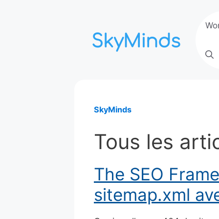
Aller
au
Wo
contenu
SkyMinds
Tous les arti
The SEO Framew
sitemap.xml av