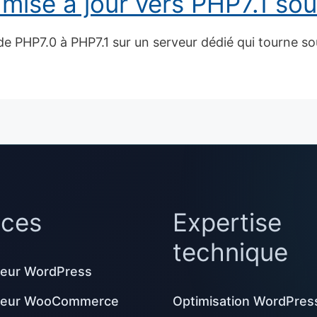
 mise à jour vers PHP7.1 so
de PHP7.0 à PHP7.1 sur un serveur dédié qui tourne so
ices
Expertise
technique
eur WordPress
peur WooCommerce
Optimisation WordPres