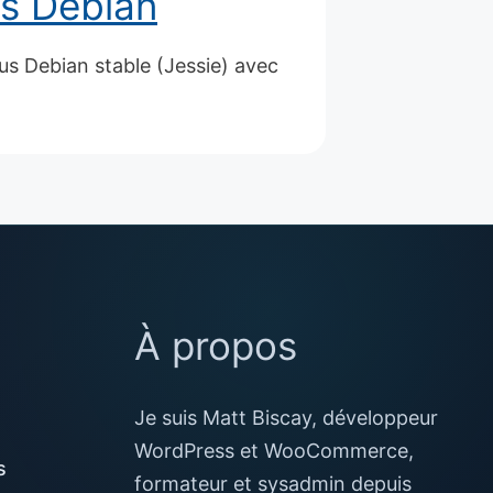
us Debian
us Debian stable (Jessie) avec
À propos
Je suis Matt Biscay, développeur
WordPress et WooCommerce,
s
formateur et sysadmin depuis