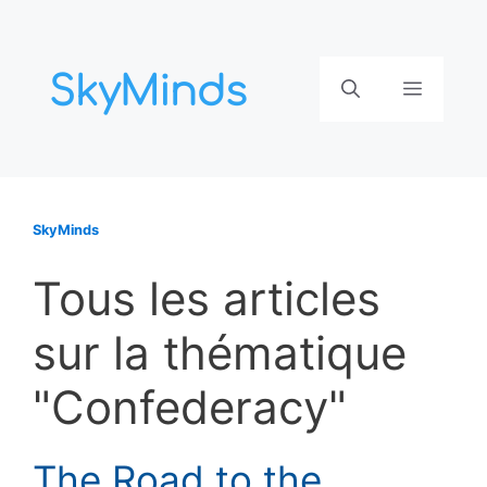
Aller
au
contenu
Menu
SkyMinds
Tous les articles
sur la thématique
"Confederacy"
The Road to the