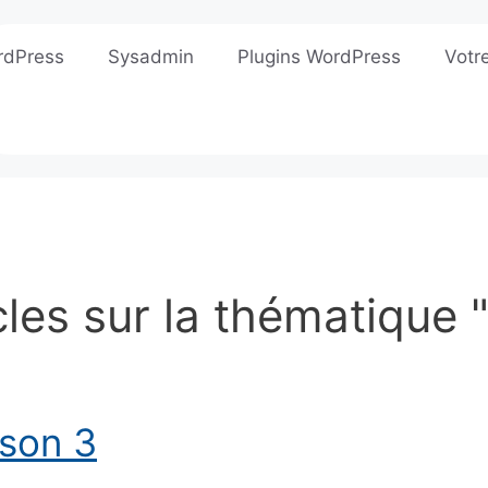
rdPress
Sysadmin
Plugins WordPress
Votr
cles sur la thématique 
ison 3