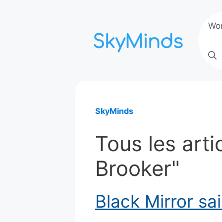
Aller
au
Wo
contenu
SkyMinds
Tous les arti
Brooker"
Black Mirror sa