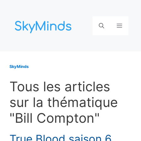
Aller
au
contenu
Menu
SkyMinds
Tous les articles
sur la thématique
"Bill Compton"
True Blood saison 6