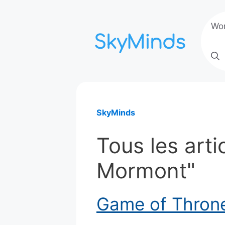
Aller
au
Wo
contenu
SkyMinds
Tous les arti
Mormont"
Game of Throne