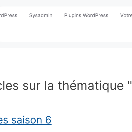
rdPress
Sysadmin
Plugins WordPress
Votr
cles sur la thématique 
s saison 6