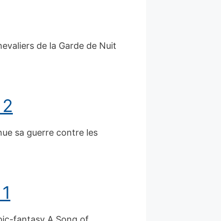
evaliers de la Garde de Nuit
 2
nue sa guerre contre les
 1
epic-fantasy A Song of…