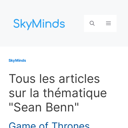
Aller
au
contenu
Menu
SkyMinds
Tous les articles
sur la thématique
"Sean Benn"
Game of Thrones