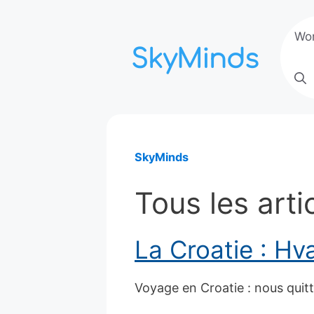
Aller
au
Wo
contenu
SkyMinds
Tous les arti
La Croatie : Hv
Voyage en Croatie : nous quitto