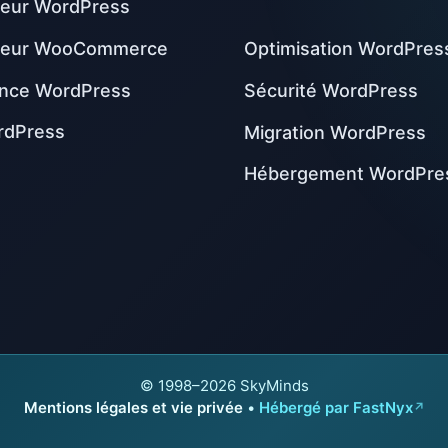
eur WordPress
peur WooCommerce
Optimisation WordPres
nce WordPress
Sécurité WordPress
rdPress
Migration WordPress
Hébergement WordPre
© 1998–2026 SkyMinds
Mentions légales et vie privée
•
Hébergé par FastNyx