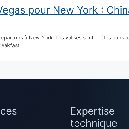
egas pour New York : China
epartons à New York. Les valises sont prêtes dans l
reakfast.
ices
Expertise
technique