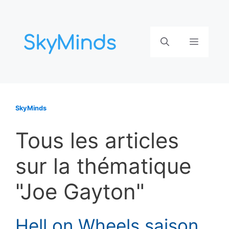
Aller
au
contenu
Menu
SkyMinds
Tous les articles
sur la thématique
"Joe Gayton"
Hell on Wheels saison