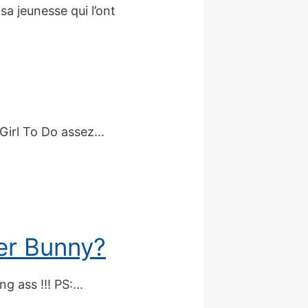
sa jeunesse qui l’ont
 Girl To Do assez…
ter Bunny?
g ass !!! PS:…