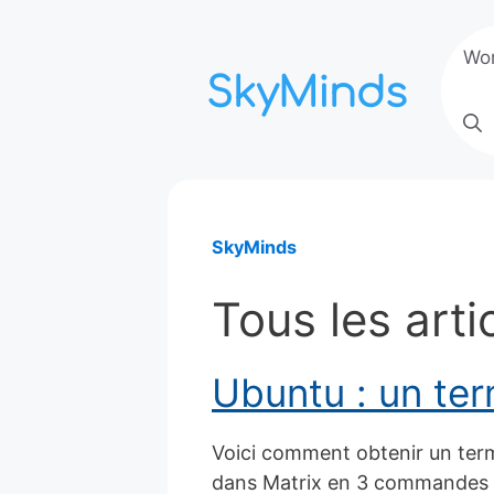
Aller
au
Wo
contenu
SkyMinds
Tous les arti
Ubuntu : un ter
Voici comment obtenir un term
dans Matrix en 3 commandes 