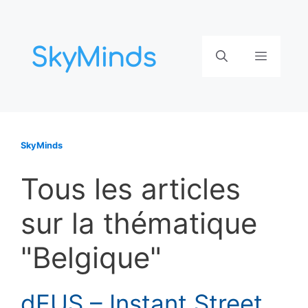
Aller
au
contenu
Menu
SkyMinds
Tous les articles
sur la thématique
"Belgique"
dEUS – Instant Street