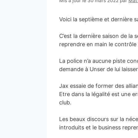
14
Mis à jour le 30 mars 2022
par
Mat
octobre
2014
Voici la septième et dernière 
C’est la dernière saison de la 
reprendre en main le contrôle 
La police n’a aucune piste co
demande à Unser de lui laisser 
Jax essaie de former des allianc
Etre dans la légalité est une er
club.
Les beaux discours sur la néce
introduits et le business repre