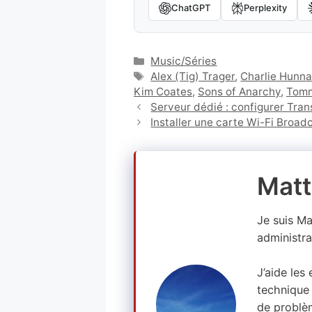
ChatGPT
Perplexity
Catégories
Music/Séries
Étiquettes
Alex (Tig) Trager
,
Charlie Hunn
Kim Coates
,
Sons of Anarchy
,
Tomm
Serveur dédié : configurer Tra
Installer une carte Wi-Fi Bro
Matt
Je suis M
administra
J’aide les
technique 
de problè