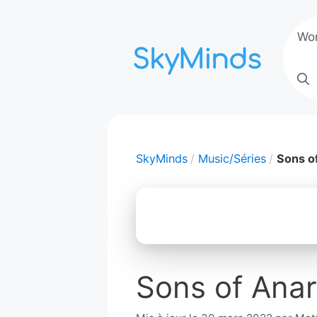
Aller
au
Wo
contenu
SkyMinds
Music/Séries
Sons o
Sons of Anar