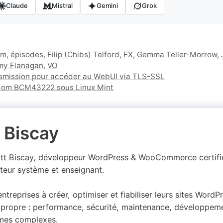
Claude
Mistral
Gemini
Grok
am
,
épisodes
,
Filip (Chibs) Telford
,
FX
,
Gemma Teller-Morrow
,
y Flanagan
,
VO
nsmission pour accéder au WebUI via TLS-SSL
adcom BCM43222 sous Linux Mint
 Biscay
att Biscay, développeur WordPress & WooCommerce certif
teur système et enseignant.
 entreprises à créer, optimiser et fiabiliser leurs sites Wor
propre : performance, sécurité, maintenance, développeme
mes complexes.