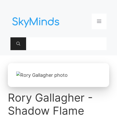
Aller
au
contenu
Menu
Rory Gallagher -
Shadow Flame