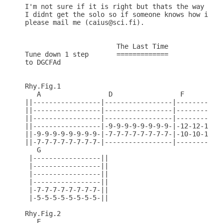
I'm not sure if it is right but thats the way i he
I didnt get the solo so if someone knows how it go
please mail me (caius@sci.fi).

                       The Last Time

Tune down 1 step       =============

to DGCFAd

Rhy.Fig.1

   A                 D                 F

||-----------------|-----------------|------------
||-----------------|-----------------|------------
||-----------------|-----------------|------------
||-----------------|-9-9-9-9-9-9-9-9-|-12-12-12-12
||-9-9-9-9-9-9-9-9-|-7-7-7-7-7-7-7-7-|-10-10-10-10
||-7-7-7-7-7-7-7-7-|-----------------|------------
   G

 |-----------------||

 |-----------------||

 |-----------------||

 |-----------------||

 |-7-7-7-7-7-7-7-7-||

 |-5-5-5-5-5-5-5-5-||

Rhy.Fig.2

   E
