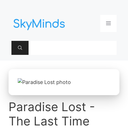
Aller
au
contenu
Menu
Paradise Lost -
The Last Time