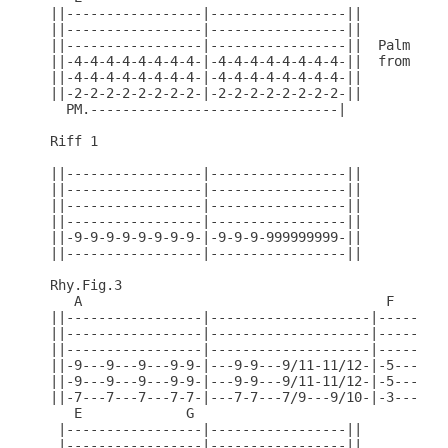
||-----------------|-----------------||

||-----------------|-----------------||

||-----------------|-----------------||  Palm mute
||-4-4-4-4-4-4-4-4-|-4-4-4-4-4-4-4-4-||  from begi
||-4-4-4-4-4-4-4-4-|-4-4-4-4-4-4-4-4-||

||-2-2-2-2-2-2-2-2-|-2-2-2-2-2-2-2-2-||

  PM.-------------------------------|

Riff 1

||-----------------|-----------------||

||-----------------|-----------------||

||-----------------|-----------------||

||-----------------|-----------------||

||-9-9-9-9-9-9-9-9-|-9-9-9-999999999-||

||-----------------|-----------------||

Rhy.Fig.3

   A                                      F

||-----------------|--------------------|---------
||-----------------|--------------------|---------
||-----------------|--------------------|---------
||-9---9---9---9-9-|---9-9---9/11-11/12-|-5---5---
||-9---9---9---9-9-|---9-9---9/11-11/12-|-5---5---
||-7---7---7---7-7-|---7-7---7/9---9/10-|-3---3---
   E             G

 |-----------------|-----------------||

 |-----------------|-----------------||
