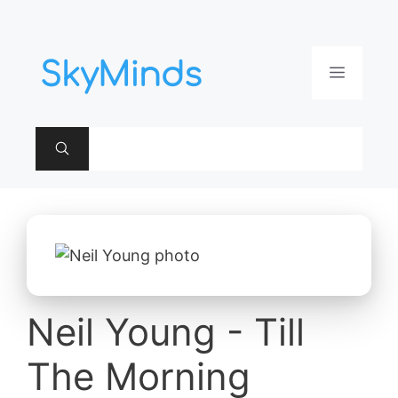
Aller
au
contenu
Menu
Neil Young - Till
The Morning