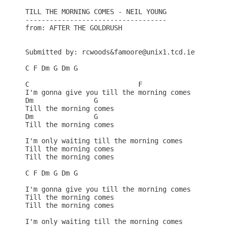
TILL THE MORNING COMES - NEIL YOUNG

-----------------------------------

from: AFTER THE GOLDRUSH

Submitted by: rcwoods&famoore@unix1.tcd.ie

C F Dm G Dm G

C                           F

I'm gonna give you till the morning comes

Dm               G    

Till the morning comes

Dm               G    

Till the morning comes

I'm only waiting till the morning comes

Till the morning comes

Till the morning comes

C F Dm G Dm G

I'm gonna give you till the morning comes

Till the morning comes

Till the morning comes 

I'm only waiting till the morning comes
