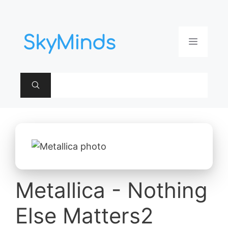
Aller
au
contenu
Menu
Metallica - Nothing
Else Matters2