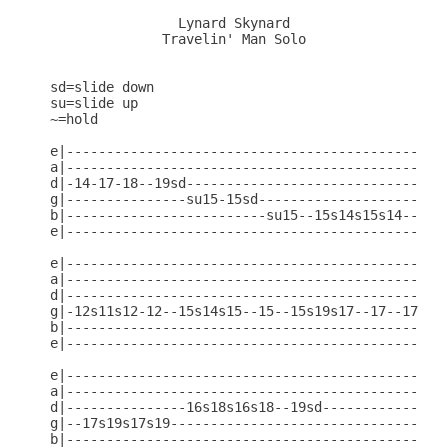
                Lynard Skynard

              Travelin' Man Solo

sd=slide down

su=slide up

~=hold

e|-----------------------------------------------

a|-----------------------------------------------

d|-14-17-18--19sd--------------------------------

g|---------------su15-15sd-----------------------

b|-------------------------su15--15s14s15s14--12~

e|-----------------------------------------------

e|-----------------------------------------------

a|-----------------------------------------------

d|-----------------------------------------------

g|-12s11s12-12--15s14s15--15--15s19s17--17--17---

b|-----------------------------------------------

e|-----------------------------------------------

e|-----------------------------------------------

a|-----------------------------------------------

d|---------------16s18s16s18--19sd---------------

g|--17s19s17s19----------------------------------

b|-----------------------------------------------
