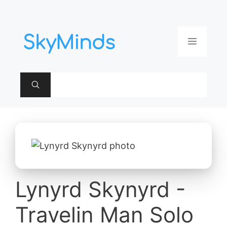
Aller
au
contenu
Menu
Lynyrd Skynyrd -
Travelin Man Solo