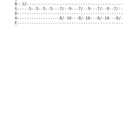
B--12---------------------------------------------
G-----5--5--5--5---7/--9---7/--9---7/--9--7/--9---
D-------------------------------------------------
A------------------8/-10---8/-10---8/-10---8/-10--