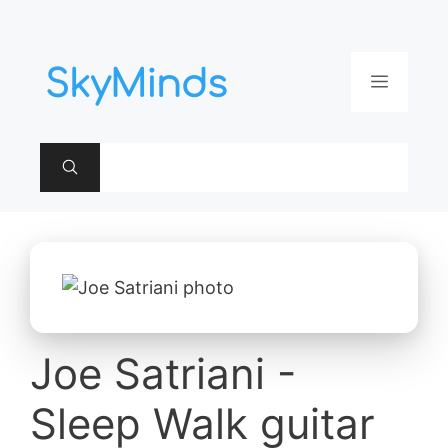
Aller
au
contenu
Menu
Joe Satriani -
Sleep Walk guitar