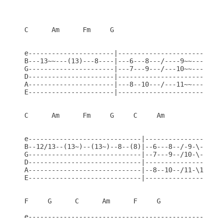
C      Am      Fm     G

e----------------------|--------------------------
B---13~~---(13)---8----|---6---8---/----9~~----8--
G----------------------|---7---9---/---10~~----9--
D----------------------|--------------------------
A----------------------|---8--10---/---11~~---10--
E----------------------|--------------------------
C      Am      Fm     G     C     Am

e-----------------------------|-------------------
B--12/13--(13~)--(13~)--8--(8)|--6---8--/-9-\-8---
G-----------------------------|--7---9--/10-\-9---
D-----------------------------|-------------------
A-----------------------------|--8--10--/11-\10---
E-----------------------------|-------------------
F     G      C      Am      F     G

e-------------------------------------------------