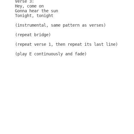
Verse 3:

Hey, come on

Gonna hear the sun

Tonight, tonight

(instrumental, same pattern as verses)

(repeat bridge)

(repeat verse 1, then repeat its last line)
