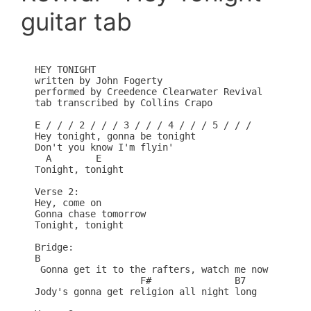
guitar tab
HEY TONIGHT

written by John Fogerty

performed by Creedence Clearwater Revival

tab transcribed by Collins Crapo

E / / / 2 / / / 3 / / / 4 / / / 5 / / /

Hey tonight, gonna be tonight

Don't you know I'm flyin'

  A        E

Tonight, tonight

Verse 2:

Hey, come on

Gonna chase tomorrow

Tonight, tonight

Bridge:

B

 Gonna get it to the rafters, watch me now

                   F#               B7

Jody's gonna get religion all night long
