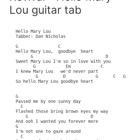
Lou guitar tab
Hello Mary Lou

Tabber: Dan Nicholas

G                C

Hello Mary Lou,  goodbye  heart

      G                             D

Sweet Mary Lou I'm so in love with you

       G            Em            C

I knew Mary Lou   we'd never part

        G          D            G      C   G

So hello Mary Lou goodbye heart

G

Passed me by one sunny day

  C

Flashed those bring brown eyes my way

    G                         D

And ooh I wanted you forever more

G

I'm not one to gaze around

  C
