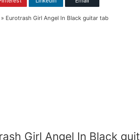
Pinterest
LinkedIn
Email
» Eurotrash Girl Angel In Black guitar tab
rash Girl Angel In Black gui