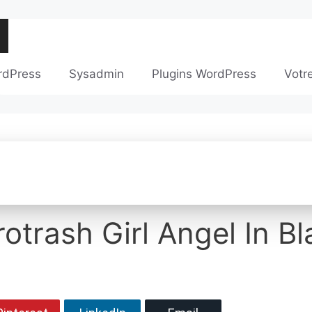
rdPress
Sysadmin
Plugins WordPress
Votr
otrash Girl Angel In Bl