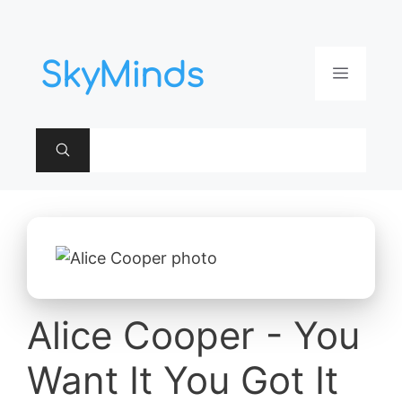
Aller
au
contenu
Menu
Alice Cooper - You
Want It You Got It