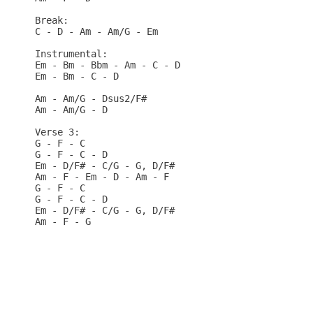
Break:

C - D - Am - Am/G - Em

Instrumental:

Em - Bm - Bbm - Am - C - D

Em - Bm - C - D

Am - Am/G - Dsus2/F#

Am - Am/G - D

Verse 3:

G - F - C

G - F - C - D

Em - D/F# - C/G - G, D/F#

Am - F - Em - D - Am - F

G - F - C

G - F - C - D

Em - D/F# - C/G - G, D/F#

Am - F - G