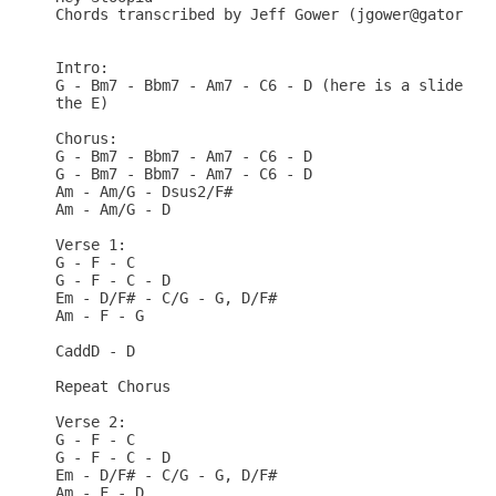
Chords transcribed by Jeff Gower (jgower@gator.net
Intro:

G - Bm7 - Bbm7 - Am7 - C6 - D (here is a slide fro
the E)

Chorus:

G - Bm7 - Bbm7 - Am7 - C6 - D

G - Bm7 - Bbm7 - Am7 - C6 - D

Am - Am/G - Dsus2/F#

Am - Am/G - D

Verse 1:

G - F - C

G - F - C - D

Em - D/F# - C/G - G, D/F#

Am - F - G

CaddD - D

Repeat Chorus

Verse 2:

G - F - C

G - F - C - D

Em - D/F# - C/G - G, D/F#

Am - F - D
