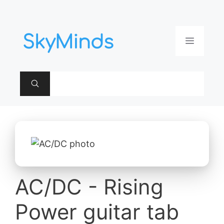
Aller
au
contenu
Menu
AC/DC - Rising
Power guitar tab