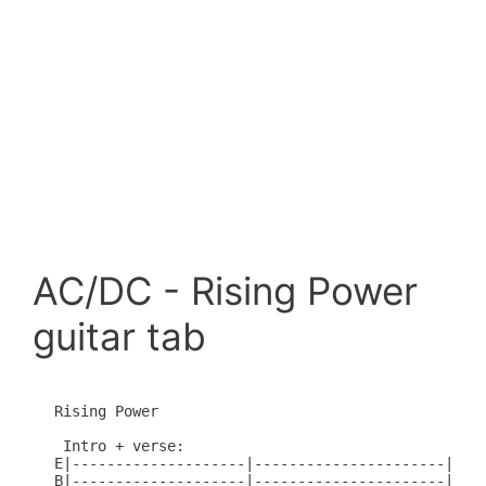
AC/DC - Rising Power
guitar tab
Rising Power

 Intro + verse:

E|--------------------|----------------------|----
B|--------------------|----------------------|----