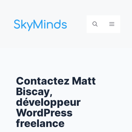
Aller
au
contenu
Menu
Contactez Matt
Biscay,
développeur
WordPress
freelance