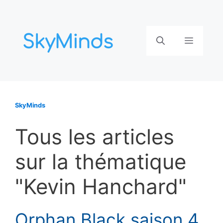
Aller
au
contenu
Menu
SkyMinds
Tous les articles
sur la thématique
"Kevin Hanchard"
Orphan Black saison 4