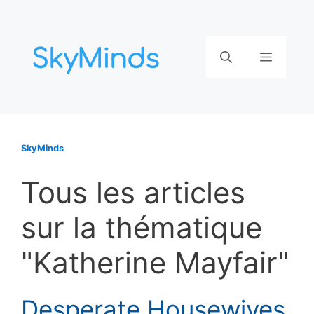
Aller
au
contenu
Menu
SkyMinds
Tous les articles
sur la thématique
"Katherine Mayfair"
Desperate Housewives