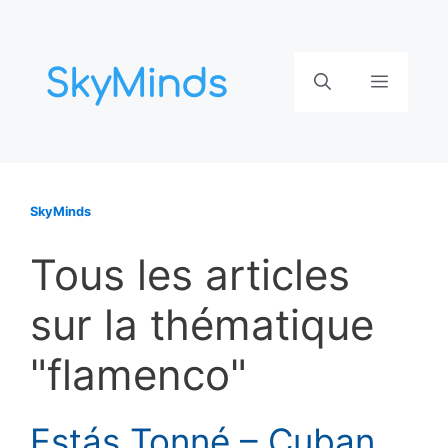
Aller
au
contenu
Menu
SkyMinds
Tous les articles
sur la thématique
"flamenco"
Estás Tonné – Cuban