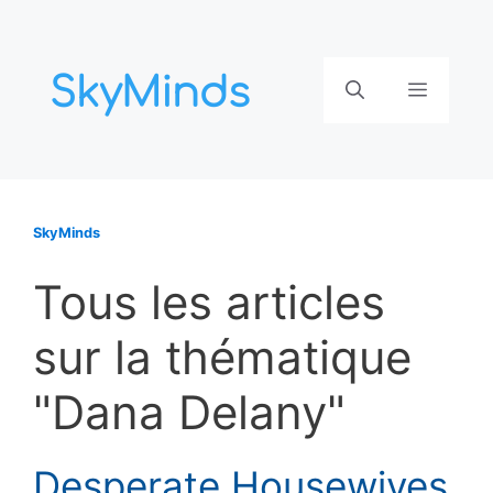
Aller
au
contenu
Menu
SkyMinds
Tous les articles
sur la thématique
"Dana Delany"
Desperate Housewives