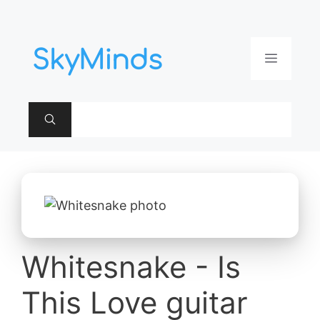
Aller
au
contenu
Menu
Whitesnake - Is
This Love guitar