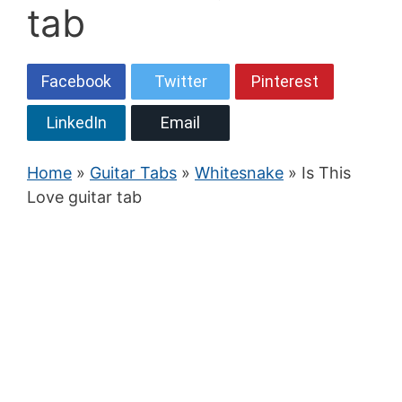
tab
Facebook
Twitter
Pinterest
LinkedIn
Email
Home
»
Guitar Tabs
»
Whitesnake
» Is This
Love guitar tab