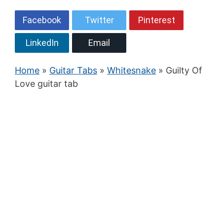
Facebook
Twitter
Pinterest
LinkedIn
Email
Home
»
Guitar Tabs
»
Whitesnake
» Guilty Of
Love guitar tab