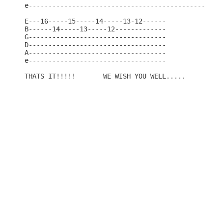
e-------------------------------------------------
E---16-----15-----14-----13-12------

B------14-----13-----12-------------

G-----------------------------------

D-----------------------------------

A-----------------------------------

e-----------------------------------
