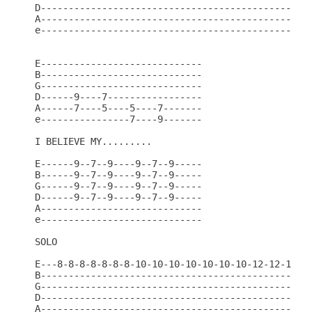
D-------------------------------------------------
A-------------------------------------------------
e-------------------------------------------------
E-----------------------------

B-----------------------------

G-----------------------------

D------9----7-----------------

A------7----5----5----7-------

e----------------7----9-------

I BELIEVE MY.........

E------9--7--9----9--7--9-----

B------9--7--9----9--7--9-----

G------9--7--9----9--7--9-----

D------9--7--9----9--7--9-----

A-----------------------------

e-----------------------------

SOLO

E---8-8-8-8-8-8-8-10-10-10-10-10-10-10-12-12-12-12
B-------------------------------------------------
G-------------------------------------------------
D-------------------------------------------------
A-------------------------------------------------