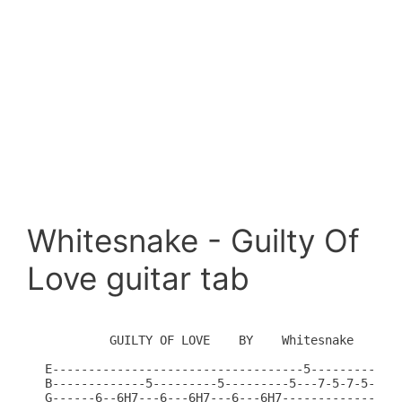
Whitesnake - Guilty Of
Love guitar tab
         GUILTY OF LOVE    BY    Whitesnake

E-----------------------------------5-------------
B-------------5---------5---------5---7-5-7-5-----
G------6--6H7---6---6H7---6---6H7-------------7---