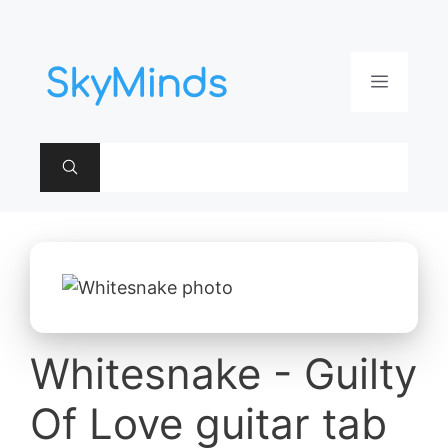
Aller
au
contenu
Menu
Whitesnake - Guilty
Of Love guitar tab